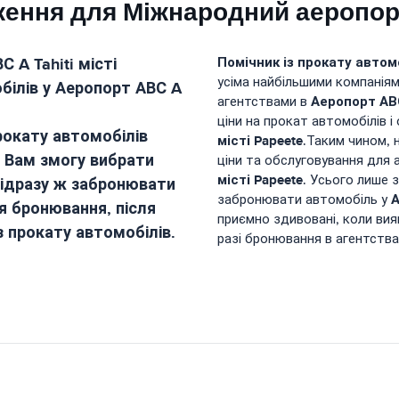
ження для Міжнародний аеропор
 A Tahiti місті
Помічник із прокату автом
усіма найбільшими компаніям
білів у
Аеропорт АВС A
Аеропорт АВС 
агентствами в
ціни на прокат автомобілів і
рокату автомобілів
місті Papeete
.Таким чином, 
 Вам змогу вибрати
ціни та обслуговування для 
місті Papeete
. Усього лише 
відразу ж забронювати
А
забронювати автомобіль у
я бронювання, після
приємно здивовані, коли вияв
із прокату автомобілів.
разі бронювання в агентства