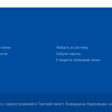
итання
Увійдіть в систему
єнтів
Забули пароль
Створити обліковий запис
.V. і зареєстрований в Торговій палаті Леувардена, Нідерланди, н