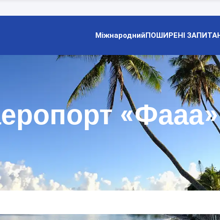
Міжнародний
ПОШИРЕНІ ЗАПИТА
еропорт «Фааа»