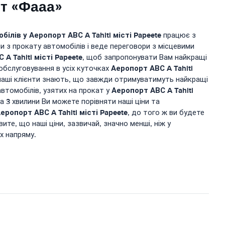
т «Фааа»
обілів у
Аеропорт АВС A Tahiti місті Papeete
працює з
и з прокату автомобілів і веде переговори з місцевими
A Tahiti місті Papeete
, щоб запропонувати Вам найкращі
Аеропорт АВС A Tahiti
 обслуговування в усіх куточках
наші клієнти знають, що завжди отримуватимуть найкращі
Аеропорт АВС A Tahiti
автомобілів, узятих на прокат у
за 3 хвилини Ви можете порівняти наші ціни та
еропорт АВС A Tahiti місті Papeete
, до того ж ви будете
ите, що наші ціни, зазвичай, значно менші, ніж у
х напряму.