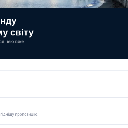
енду
у світу
еся нею вже
гіднішу пропозицію.