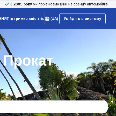
З 2005 року
ми порівнюємо ціни на оренду автомобілів
ННЯ
Підтримка клієнтів
(UA)
Увійдіть в систему
 Прокат