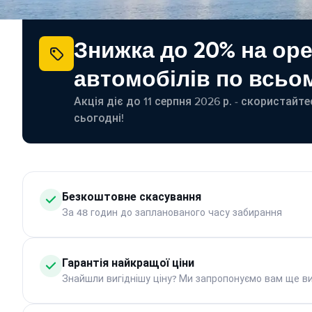
Знижка до 20% на ор
автомобілів по всьом
Акція діє до 11 серпня 2026 р. - скористайт
сьогодні!
Безкоштовне скасування
За 48 годин до запланованого часу забирання
Гарантія найкращої ціни
Знайшли вигіднішу ціну? Ми запропонуємо вам ще ви