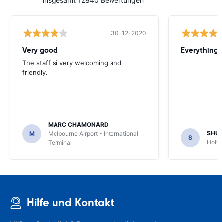
insgesamt 12840 Bewertungen
30-12-2020
Very good
Everything w
The staff si very welcoming and
friendly.
MARC CHAMONARD
SHU
M
Melbourne Airport - International
S
Hobar
Terminal
Hilfe und Kontakt