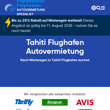
Franzosisch-
Polynesien
AUTOVERMIETUNG
SPEZIALIST
Bis zu 20% Rabatt auf Mietwagen weltweit
Dieses
Angebot ist gültig bis 11. August 2026 - nutzen Sie es
noch heute!
Tahiti Flughafen
Autovermietung
Nach Mietwagen in Tahiti Flughafen suchen
Wir vergleichen alle bekannten Anbieter.