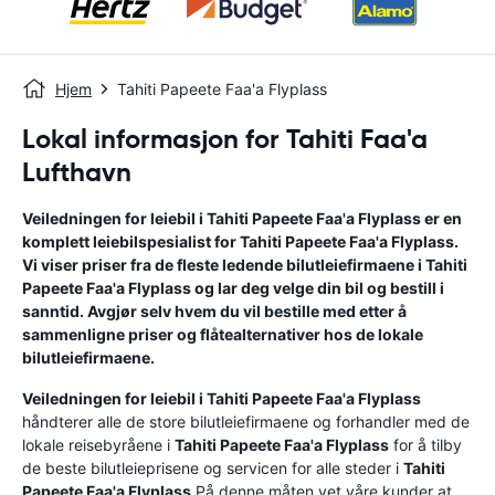
Hjem
Tahiti Papeete Faa'a Flyplass
Lokal informasjon for Tahiti Faa'a
Lufthavn
Veiledningen for leiebil i
Tahiti Papeete Faa'a Flyplass
er en
komplett leiebilspesialist for
Tahiti Papeete Faa'a Flyplass
.
Vi viser priser fra de fleste ledende bilutleiefirmaene i
Tahiti
Papeete Faa'a Flyplass
og lar deg velge din bil og bestill i
sanntid. Avgjør selv hvem du vil bestille med etter å
sammenligne priser og flåtealternativer hos de lokale
bilutleiefirmaene.
Veiledningen for leiebil i
Tahiti Papeete Faa'a Flyplass
håndterer alle de store bilutleiefirmaene og forhandler med de
lokale reisebyråene i
Tahiti Papeete Faa'a Flyplass
for å tilby
de beste bilutleieprisene og servicen for alle steder i
Tahiti
Papeete Faa'a Flyplass
.På denne måten vet våre kunder at