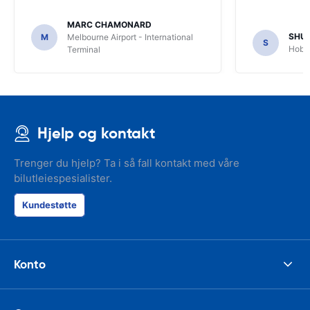
MARC CHAMONARD
SHU
M
Melbourne Airport - International
S
Hobar
Terminal
Hjelp og kontakt
Trenger du hjelp? Ta i så fall kontakt med våre
bilutleiespesialister.
Kundestøtte
Konto