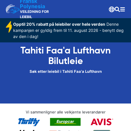
Fransk
Polynesia
VEILEDNING FOR
LEIEBIL
Opptil 20% rabatt på leiebiler over hele verden
Denne
kampanjen er gyldig frem til 11. august 2026 - benytt deg
av den i dag!
Tahiti Faa'a Lufthavn
Bilutleie
Søk etter leiebil i Tahiti Faa'a Lufthavn
Vi sammenligner alle velkjente leverandører