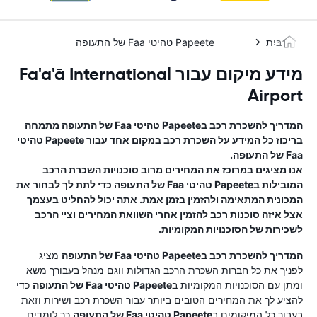
בַּיִת
Papeete טהיטי Faa של התעופה
מידע מיקום עבור Fa'a'ā International
Airport
המדריך להשכרת רכב ב
Papeete טהיטי Faa של התעופה
מתמחה
בריכוז כל המידע על השכרת רכב במקום אחד עבור
Papeete טהיטי
Faa של התעופה
.
אנו מציגים במרוכז את המחירים מרוב סוכנויות השכרת הרכב
המובילות ב
Papeete טהיטי Faa של התעופה
כדי לתת לך לבחור את
המכונית המתאימה ולהזמין בזמן אמת. אתה יכול להחליט בעצמך
אצל איזה סוכנות רכב להזמין אחרי השוואת המחירים וציי הרכב
לשכירות של הסוכנויות המקומיות.
המדריך להשכרת רכב ב
Papeete טהיטי Faa של התעופה
מציג
לפניך את כל חברות השכרת הרכב הגדולות ווגם מנהל בעבורך משא
ומתן עם הסוכנויות המקומיות ב
Papeete טהיטי Faa של התעופה
כדי
להציע לך את המחירים הטובים ביותר עבור השכרת רכב ושירות וזאת
בעבור כל המיקומים ב
Papeete טהיטי Faa של התעופה
.כך לומדים