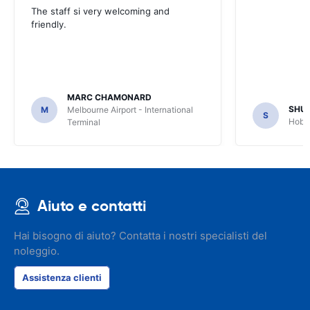
The staff si very welcoming and
friendly.
MARC CHAMONARD
SHU
M
Melbourne Airport - International
S
Hobar
Terminal
Aiuto e contatti
Hai bisogno di aiuto? Contatta i nostri specialisti del
noleggio.
Assistenza clienti