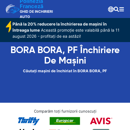
Polinezia
Franceză
GHID DE INCHIRIERI
AUTO
Până la 20% reducere la închirierea de mașini în
întreaga lume
Această promoție este valabilă până la 11
august 2026 - profitați de ea astăzi!
BORA BORA, PF Închiriere
De Maşini
Căutați mașini de închiriat în BORA BORA, PF
Comparăm toți furnizorii cunoscuți