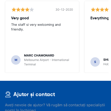
30-12-2020
Very good
Everything w
The staff si very welcoming and
friendly.
MARC CHAMONARD
SHU
M
Melbourne Airport - International
S
Hobar
Terminal
Ajutor și contact
Aveți nevoie de ajutor? Vă rugăm să contactați specialiștii
noștri în închirieri.