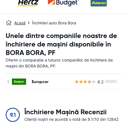
Acasă
Închirieri auto Bora Bora
Unele dintre companiile noastre de
închiriere de mașini disponibile în
BORA BORA, PF
Oferim o comparație a tuturor companiilor de închiriere de
mașini din BORA BORA, PF:
Europcar
8.2
(10251)
Nu
Închiriere Mașină Recenzii
9.1
Clienții noștri ne acordă o notă de 9.1/10 din 12842