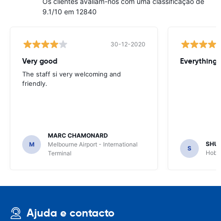
Os clientes avaliam-nos com uma classificação de
9.1/10 em 12840
30-12-2020
Very good
Everything w
The staff si very welcoming and
friendly.
MARC CHAMONARD
SHU
M
Melbourne Airport - International
S
Hobar
Terminal
Ajuda e contacto