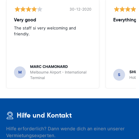
30-12-2020
Very good
Everything w
The staff si very welcoming and
friendly.
MARC CHAMONARD
SHU
M
Melbourne Airport - International
S
Hobar
Terminal
Hilfe und Kontakt
Hilfe erforderlich? Dann wende dich an einen unserer
Vermietungsexperten.