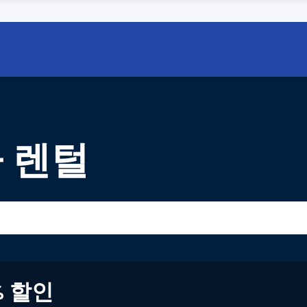
 렌털
% 할인