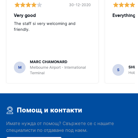
30-12-2020
Very good
Everything w
The staff si very welcoming and
friendly.
MARC CHAMONARD
SHU
M
Melbourne Airport - International
S
Hobar
Terminal
Помощ и контакти
Имате нужда от помощ? Свържете се с нашите
специалисти по отдаване под наем.