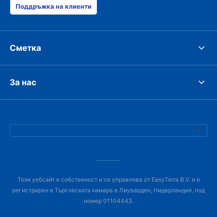
Поддръжка на клиенти
Сметка
За нас
Този уебсайт е собственост и се управлява от EasyTerra B.V. и е
регистриран в Търговската камара в Лиуварден, Нидерландия, под
номер 01104443.