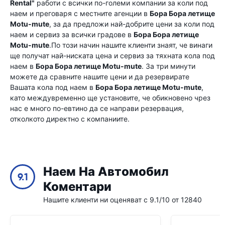
Rental"
работи с всички по-големи компании за коли под
наем и преговаря с местните агенции в
Бора Бора летище
Motu-mute
, за да предложи най-добрите цени за коли под
наем и сервиз за всички градове в
Бора Бора летище
Motu-mute
.По този начин нашите клиенти знаят, че винаги
ще получат най-ниската цена и сервиз за тяхната кола под
наем в
Бора Бора летище Motu-mute
. За три минути
можете да сравните нашите цени и да резервирате
Вашата кола под наем в
Бора Бора летище Motu-mute
,
като междувременно ще установите, че обикновено чрез
нас е много по-евтино да се направи резервация,
отколкото директно с компаниите.
Наем На Автомобил
9.1
Коментари
Нашите клиенти ни оценяват с 9.1/10 от 12840