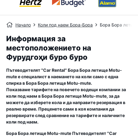
Начало
Коли под наем Бора-Бора
Бора Бора летищ
Информация за
местоположението на
Фурудгоҳи буро буро
Пътеводителят "Car Rental"
Бора Бора летище Motu-
mute
е специалист в наемането на коли само с една
спирка в
Бора Бора летище Motu-mute
.
Показваме тарифите на повечето водещи компании за
коли под наем в
Бора Бора летище Motu-mute
, за да
можете да изберете кола и да направите резервация в
реално време. Преценете сами в коя компания да
резервирате след сравнение на тарифите и наличните
коли под наем.
Бора Бора летище Motu-mute
Пътеводителят "Car