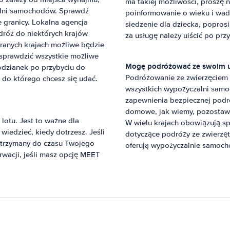
ma takiej możliwości, proszę n
zalni samochodów. Sprawdź
poinformowanie o wieku i wad
e granicy. Lokalna agencja
siedzenie dla dziecka, popros
dróż do niektórych krajów
za usługę należy uiścić po prz
branych krajach możliwe będzie
y sprawdzić wszystkie możliwe
Mogę podróżować ze swoim 
odzianek po przybyciu do
Podróżowanie ze zwierzęciem n
 do którego chcesz się udać.
wszystkich wypożyczalni samo
zapewnienia bezpiecznej podr
domowe, jak wiemy, pozostawia
otu. Jest to ważne dla
W wielu krajach obowiązują sp
edzieć, kiedy dotrzesz. Jeśli
dotyczące podróży ze zwierzęt
e trzymany do czasu Twojego
oferują wypożyczalnie samocho
rwacji, jeśli masz opcję MEET