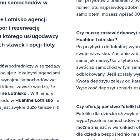
hali przylotów z plakatem z 
ajmu samochodów w
numer lotu najprawdopodobniej z
samolotem, możesz wpisać 000
e Lotnisko
agencji
ór i rezerwację
Czy muszę zostawić depozyt
 u którego usługodawcy
Huahine Lotnisko
?
 stawek i opcji floty
Po przybyciu do lokalnej wyp
swoje nazwisko. Zostanie zabl
sama jak nadwyżka z tytułu o
odów
pośredniczy w sprzedaży
zwrócisz samochód w tym samy
ocjuje z lokalnymi agencjami
odblokowany. Jeśli zostały wy
ług wynajmu samochodów we
Kwota depozytu zależy od kat
i klienci zawsze wiedzą, że
Wysokość depozytu znajdzies
ine Lotnisko
. W 3 minuty
Huahine Lotnisko
chodu w
, a
Czy oferują państwo foteliki d
s jest zwykle dużo tańsze niż
Foteliki dla dziecka są zwykle
wypożyczalnia samochodów może
można znaleźć w warunkach of
dla dziecka bezpośrednio na s
o zależy od miejsca wynajmu,