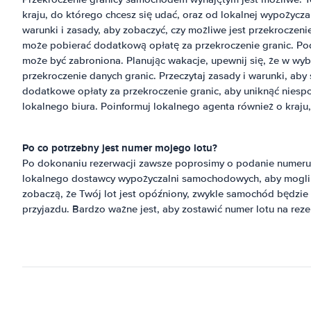
kraju, do którego chcesz się udać, oraz od lokalnej wypożyc
warunki i zasady, aby zobaczyć, czy możliwe jest przekroczeni
może pobierać dodatkową opłatę za przekroczenie granic. Po
może być zabroniona. Planując wakacje, upewnij się, że w wy
przekroczenie danych granic. Przeczytaj zasady i warunki, ab
dodatkowe opłaty za przekroczenie granic, aby uniknąć niesp
lokalnego biura. Poinformuj lokalnego agenta również o kraju,
Po co potrzebny jest numer mojego lotu?
Po dokonaniu rezerwacji zawsze poprosimy o podanie numeru l
lokalnego dostawcy wypożyczalni samochodowych, aby mogli wi
zobaczą, że Twój lot jest opóźniony, zwykle samochód będzi
przyjazdu. Bardzo ważne jest, aby zostawić numer lotu na reze