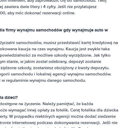
twoim imieniem, aby zaprowadzić cię do samochodu. Twój
awiera dwie litery i 4 cyfry. Jeśli nie przylatujesz
0, aby móc dokonać rezerwacji online.
 dla firmy wynajmu samochodów gdy wynajmuje auto w
ożyczalni samochodów, musisz przedstawić kartę kredytową na
okowana kaucja na czas wynajmu. Kaucja jest zwykle taka
dpowiedzialności za możliwe szkody wyrządzone. Jak tylko
m stanie, w jakim został odebrany, depozyt zostanie
rządzone szkody, zostaniesz obciążony z kwoty depozytu.
egorii samochodu i lokalnej agencji wynajmu samochodów.
z w regulaminie wynajmu danego samochodu.
la dzieci?
 dostępne na życzenie. Należy pamiętać, że każda
 wymagać innej opłaty za fotelik. Cenę fotelika dla dziecka
erty. W przypadku niektórych agencji można dodać siedzenie
tronie internetowej podczas dokonywania rezerwacji. Jeśli nie