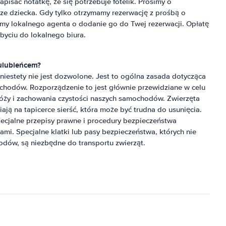
apisać notatkę, że się potrzebuje fotelik. Prosimy o
ze dziecka. Gdy tylko otrzymamy rezerwację z prośbą o
imy lokalnego agenta o dodanie go do Twej rezerwacji. Opłatę
ybyciu do lokalnego biura.
ulubieńcem?
iestety nie jest dozwolone. Jest to ogólna zasada dotycząca
chodów. Rozporządzenie to jest głównie przewidziane w celu
óży i zachowania czystości naszych samochodów. Zwierzęta
ją na tapicerce sierść, która może być trudna do usunięcia.
ecjalne przepisy prawne i procedury bezpieczeństwa
ami. Specjalne klatki lub pasy bezpieczeństwa, których nie
dów, są niezbędne do transportu zwierząt.