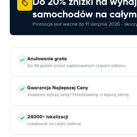
Do 20% zniżki na wyna
samochodów na całym 
Promocja jest ważna do 11 sierpnia 2026 - skorzys
Anulowanie
gratis
Do 48 godzin przed zaplanowanym czasem odbioru
Gwarancja Najlepszej Ceny
Znalazłeś lepszą cenę? Przedstawimy ci lepszą ofertę.
24000+
lokalizacji
Lokalizacje na całym świecie