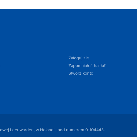
Zaloguj się
a
Zapomniałeś hasła?
Stwórz konto
ndlowej Leeuwarden, w Holandii, pod numerem 01104443.