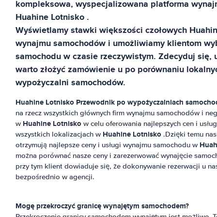
kompleksowa, wyspecjalizowana platforma wyn
Huahine Lotnisko
.
Wyświetlamy stawki większości czołowych
Huahin
wynajmu samochodów i umożliwiamy klientom wyb
samochodu w czasie rzeczywistym. Zdecyduj się,
warto złożyć zamówienie u po porównaniu lokalnych
wypożyczalni samochodów.
Huahine Lotnisko
Przewodnik po wypożyczalniach samoch
na rzecz wszystkich głównych firm wynajmu samochodów i neg
Huahine Lotnisko
w
w celu oferowania najlepszych cen i us
Huahine Lotnisko
wszystkich lokalizacjach w
.Dzięki temu nas
Huah
otrzymują najlepsze ceny i usługi wynajmu samochodu w
można porównać nasze ceny i zarezerwować wynajęcie samo
przy tym klient dowiaduje się, że dokonywanie rezerwacji u na
bezpośrednio w agencji.
Mogę przekroczyć granicę wynajętym samochodem?
Przekroczenie granicy samochodem wynajętym jest możliwe. T