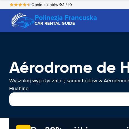
9.1
Opnie klientów
/ 10
Polinezja Francuska
CAR RENTAL GUIDE
Aérodrome de 
Wyszukaj wypożyczalnię samochodów w Aérodrome
Huahine