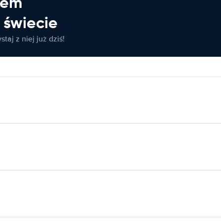
jem
świecie
taj z niej już dziś!