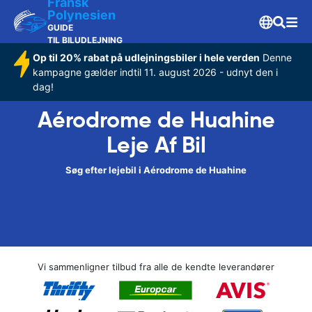
Fransk
Polynesien
GUIDE
TIL BILUDLEJNING
Op til 20% rabat på udlejningsbiler i hele verden
Denne
kampagne gælder indtil 11. august 2026 - udnyt den i
dag!
Aérodrome de Huahine
Leje Af Bil
Søg efter lejebil i Aérodrome de Huahine
Vi sammenligner tilbud fra alle de kendte leverandører