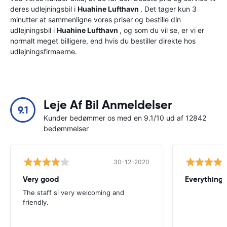
deres udlejningsbil i
Huahine Lufthavn
. Det tager kun 3
minutter at sammenligne vores priser og bestille din
udlejningsbil i
Huahine Lufthavn
, og som du vil se, er vi er
normalt meget billigere, end hvis du bestiller direkte hos
udlejningsfirmaerne.
Leje Af Bil Anmeldelser
9.1
Kunder bedømmer os med en 9.1/10 ud af 12842
bedømmelser
30-12-2020
Very good
Everything w
The staff si very welcoming and
friendly.