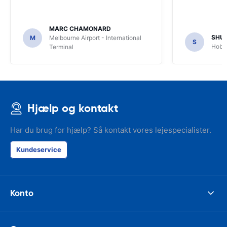
MARC CHAMONARD
SHU
M
Melbourne Airport - International
S
Hobar
Terminal
Hjælp og kontakt
Har du brug for hjælp? Så kontakt vores lejespecialister.
Kundeservice
Konto