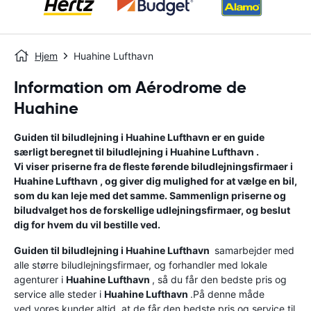
Hjem
Huahine Lufthavn
Information om Aérodrome de
Huahine
Guiden til biludlejning i
Huahine Lufthavn
er en guide
særligt beregnet til biludlejning i
Huahine Lufthavn
.
Vi viser priserne fra de fleste førende biludlejningsfirmaer i
Huahine Lufthavn
, og giver dig mulighed for at vælge en bil,
som du kan leje med det samme. Sammenlign priserne og
biludvalget hos de forskellige udlejningsfirmaer, og beslut
dig for hvem du vil bestille ved.
Guiden til biludlejning i
Huahine Lufthavn
samarbejder med
alle større biludlejningsfirmaer, og forhandler med lokale
agenturer i
Huahine Lufthavn
, så du får den bedste pris og
service alle steder i
Huahine Lufthavn
.På denne måde
ved vores kunder altid, at de får den bedste pris og service til