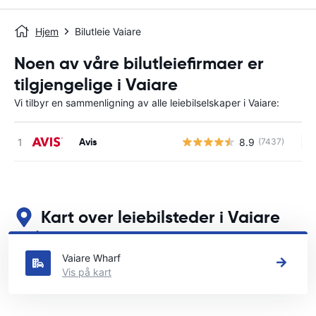
Hjem
Bilutleie Vaiare
Noen av våre bilutleiefirmaer er
tilgjengelige i Vaiare
Vi tilbyr en sammenligning av alle leiebilselskaper i Vaiare:
Avis
8.9
(7437)
In
Kart over leiebilsteder i Vaiare
Se våre viktigste bilutleiesteder i Vaiare
Vaiare Wharf
Vis på kart