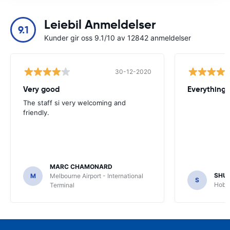
Leiebil Anmeldelser
9.1
Kunder gir oss 9.1/10 av 12842 anmeldelser
30-12-2020
Very good
Everything w
The staff si very welcoming and
friendly.
MARC CHAMONARD
SHU
M
Melbourne Airport - International
S
Hobar
Terminal