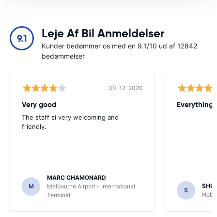
Leje Af Bil Anmeldelser
9.1
Kunder bedømmer os med en 9.1/10 ud af 12842
bedømmelser
30-12-2020
Very good
Everything w
The staff si very welcoming and
friendly.
MARC CHAMONARD
SHU
M
Melbourne Airport - International
S
Hobar
Terminal