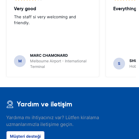
Very good
Everything w
The staff si very welcoming and
friendly.
MARC CHAMONARD
SHU
M
Melbourne Airport - International
S
Hobar
Terminal
Yardım ve iletişim
Yardıma mı ihtiyacınız var? Lütfen kiralama
uzmanlarımızla iletişime geçin.
Müşteri desteği