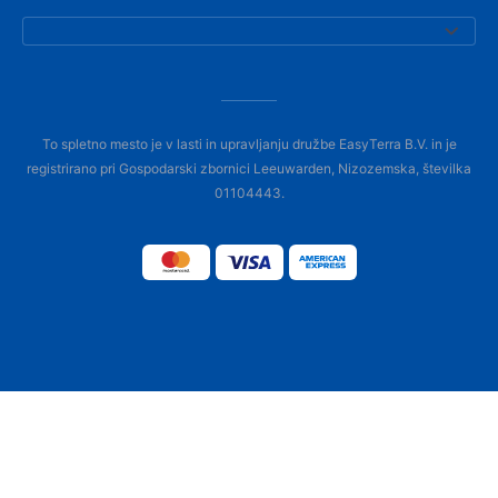
To spletno mesto je v lasti in upravljanju družbe EasyTerra B.V. in je
registrirano pri Gospodarski zbornici Leeuwarden, Nizozemska, številka
01104443.