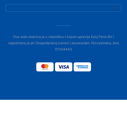
Ova web stranica je u vlasništvu i kojom upravlja EasyTerra BV i
registrirana je pri Gospodarskoj komori Leeuwarden, Nizozemska, broj
01104443